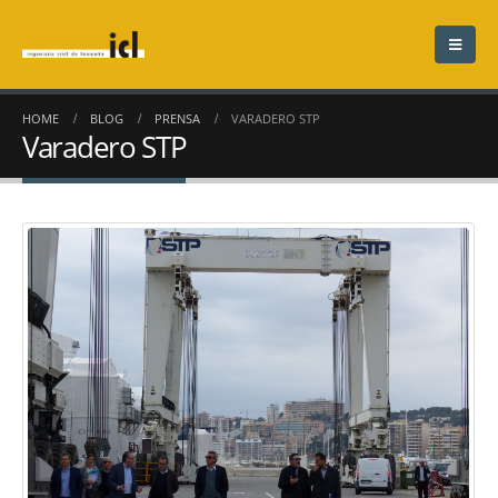
HOME
BLOG
PRENSA
VARADERO STP
Varadero STP