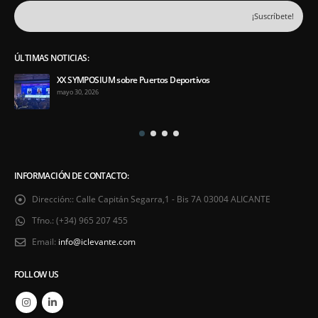
ÚLTIMAS NOTICIAS:
XX SYMPOSIUM sobre Puertos Deportivos
mayo 30, 2026
INFORMACIÓN DE CONTACTO:
Dirección::
Calle Capitán Segarra,1 - Bis 7A 03004 ALICANTE
Tfno.:
(+34) 965 207 455
Email:
info@iclevante.com
FOLLOW US